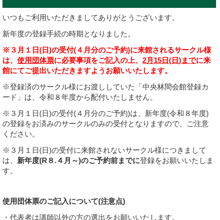
いつもご利用いただきましてありがとうございます。
新年度の登録手続の時期となりました。
※３月１日(日)の受付(４月分のご予約)に来館されるサークル様
は、
使用団体票
に必要事項をご記入の上、
2
月
15
日
(日
)
まで
に来
館にてご提出いただきますようお願いいたします。
※登録済のサークル様にお渡ししていた「中央林間会館登録カ
ード」は、令和８年度から配付いたしません。
※３月１日(日)の受付(４月分のご予約)は、新年度(令和８年度)
の登録をお済みのサークルのみの受付となりますので、ご注意
ください。
※３月１日(日)の受付に来館されないサークル様につきまして
は、
新年度(R８.４月～)のご予約前までに
登録をお願いいたしま
す。
使用団体票のご記入について(注意点)
・代表者は講師以外の方の選出をお願いいたします。